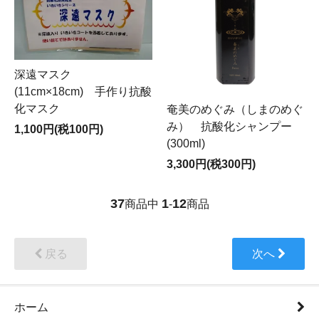
深遠マスク
(11cm×18cm) 手作り抗酸
化マスク
奄美のめぐみ（しまのめぐ
み） 抗酸化シャンプー
1,100円(税100円)
(300ml)
3,300円(税300円)
37
1
12
商品中
-
商品
戻る
次へ
ホーム