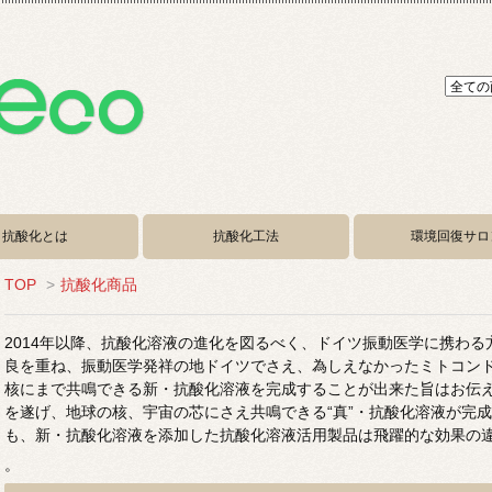
抗酸化とは
抗酸化工法
環境回復サロ
TOP
>
抗酸化商品
2014年以降、抗酸化溶液の進化を図るべく、ドイツ振動医学に携わ
良を重ね、振動医学発祥の地ドイツでさえ、為しえなかったミトコン
核にまで共鳴できる新・抗酸化溶液を完成することが出来た旨はお伝
を遂げ、地球の核、宇宙の芯にさえ共鳴できる“真”・抗酸化溶液が完
も、新・抗酸化溶液を添加した抗酸化溶液活用製品は飛躍的な効果の
。