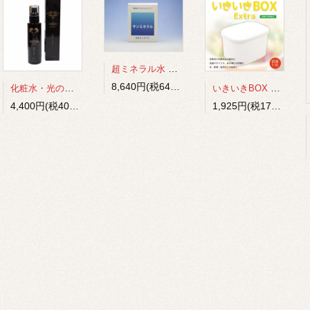
超ミネラル水 サンミネラル（１０倍濃縮） 携帯用 100ml ２本入り
8,640円(税640円)
化粧水・光のしずくExtra
いきいきBOX Extra（1.9L）
4,400円(税400円)
1,925円(税175円)